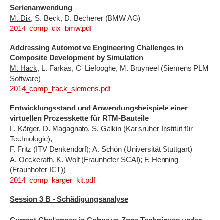
Serienanwendung
M. Dix
, S. Beck, D. Becherer (BMW AG)
2014_comp_dix_bmw.pdf
Addressing Automotive Engineering Challenges in
Composite Development by Simulation
M. Hack
, L. Farkas, C. Liefooghe, M. Bruyneel (Siemens PLM
Software)
2014_comp_hack_siemens.pdf
Entwicklungsstand und Anwendungsbeispiele einer
virtuellen Prozesskette für RTM-Bauteile
L. Kärger
, D. Magagnato, S. Galkin (Karlsruher Institut für
Technologie);
F. Fritz (ITV Denkendorf); A. Schön (Universität Stuttgart);
A. Oeckerath, K. Wolf (Fraunhofer SCAI); F. Henning
(Fraunhofer ICT))
2014_comp_kärger_kit.pdf
Session 3 B - Schädigungsanalyse
Current Challenges in Cohesive-Zone Techniques under