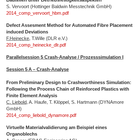
S. Vervoort (Hottinger Baldwin Messtechnik GmbH)
2014_comp_vervoort_hbm.pdf
Defect Assesment Method for Automated Fibre Placement
induced Deviations
F.Heinecke
, T.Wille (DLR e.V.)
2014_comp_heinecke_dlr.pdf
Parallelsession 5 Crash-Analyse /
Prozesssimulation I
Session 5 A – Crash-Analyse
From Preliminary Design to Crashworthiness Simulation:
Following the Process Chain of Reinforced Plastics with
Finite Element Analysis
C. Liebold
, A. Haufe, T. Klöppel, S. Hartmann (DYNAmore
GmbH)
2014_comp_liebold_dynamore.pdf
Virtuelle Materialvalidierung am Beispiel eines
Organoblechs