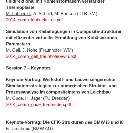
unidirektional mit Kohlenstofffasern verstärkter
Thermoplaste
M. Löbbecke
, A. Schuld, M. Bartsch (DLR e.V.)
2014_comp_löbbecke_dlr.pdf
Simulation von Klebefügungen in Composite-Strukturen
mit effizienter virtueller Ermittlung von Kohäsivzonen-
Parametern
M. Gall
, J. Hohe (Fraunhofer IWM)
2014_comp_gall_fraunhofer-iwm.pdf
Session 7 – Keynotes
Keynote-Vortrag: Werkstoff- und bauweisengerechte
Simulationsstrategien zur numerischen Struktur- und
Prozessanalyse im compositeintensiven Leichtbau
M. Gude
, H. Jäger (TU Dresden)
2014_comp_gude_tu-dresden.pdf
Keynote-Vortrag: Die CFK-Strukturen des BMW i3 und i8
F. Dirschmid (BMW AG)