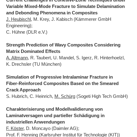
Variable Mixed-Mode Fracture to Simulate Delamination
and Debonding Phenomena in Composites
J. Heubischl
, M. Krey, J. Kabisch (Kämmerer GmbH
Engineering);
C. Hühne (DLR e.V.)
Strength Prediction of Wavy Composites Considering
Matrix Dominated Effects
A. Altmann
, R. Taubert, U. Mandel, S. Igerz, R. Hinterhoelzl,
K. Drechsler (TU München)
Simulation of Progressive Intralaminar Fracture in
Fiber-Reinforced Composites Based on the Smeared
Crack Approach
S. Hubrich, C. Heinrich,
M. Schürg
(Sogeti High Tech GmbH)
Charakterisierung und Modellvalidierung von
Laminatversagen und partieller Schädigung in
industriellen Anwendungen
F. Köster
, D. Moncayo (Daimler AG);
Prof. F. Henning (Karlsruher Institut für Technologie (KIT))