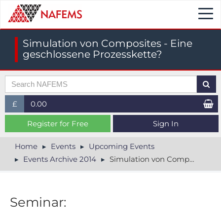
Togg
navi
Simulation von Composites - Eine
geschlossene Prozesskette?
£
0.00
£ (GBP)
Register for Free
Sign In
$ (USD)
Home
Events
Upcoming Events
Events Archive 2014
Simulation von Composites - Eine geschlossene Prozesskette?
€ (EUR)
Seminar: