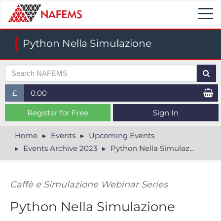
Togg
navi
Python Nella Simulazione
£
0.00
£ (GBP)
Register for Free
Sign In
$ (USD)
Home
Events
Upcoming Events
Events Archive 2023
Python Nella Simulazione
€ (EUR)
Caffè e Simulazione Webinar Series
Python Nella Simulazione