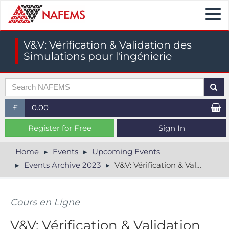
Togg
navi
V&V: Vérification & Validation des
Simulations pour l'ingénierie
£
0.00
£ (GBP)
Register for Free
Sign In
$ (USD)
Home
Events
Upcoming Events
Events Archive 2023
V&V: Vérification & Validation des Simulations pour l'ingénierie
€ (EUR)
Cours en Ligne
V&V: Vérification & Validation