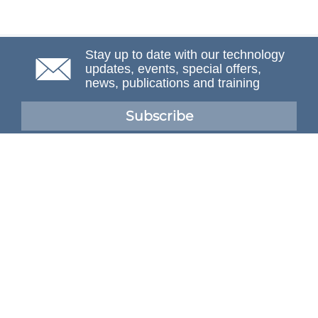
Stay up to date with our technology
updates, events, special offers,
news, publications and training
Subscribe
NAFEMS Membership
If you want to find out more about NAFEMS and how
membership can benefit your organisation, please click
below.
Joining NAFEMS