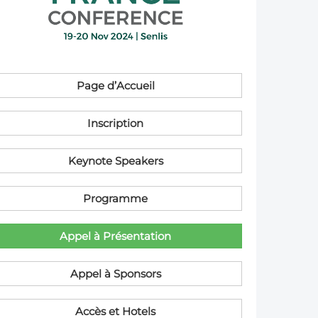
Member Tutorials
er
 Initiative
Page d’Accueil
Inscription
Keynote Speakers
chmarks
rnal of CFD Case Studies
Programme
A​ppel à Présentation
A​ppel à Sponsors
Accès et Hotels