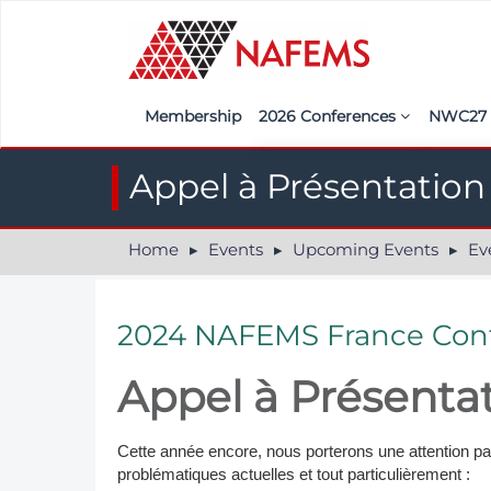
Membership
2026 Conferences
NWC2
Iberia
Call f
A​ppel à Présentation
France
Regist
Home
Events
Upcoming Events
Ev
India
Sponso
ASEAN
<<naf
2024 NAFEMS France Con
UK
Appel à Présenta
Americas
Nordic
Cette année encore, nous porterons une attention par
problématiques actuelles et tout particulièrement :
Italy