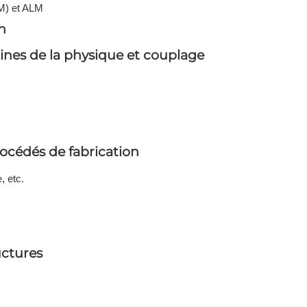
M) et ALM
n
ines de la physique et couplage
cédés de fabrication
, etc.
uctures