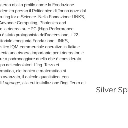
i ricerca di alto profilo come la Fondazione
cademica presso il Politecnico di Torino dove dal
puting for e-Science. Nella Fondazione LINKS,
ca Advance Computing, Photonics and
do la ricerca su HPC (High-Performance
stato protagonista dell’accensione, il 22
ritoriale congiunta Fondazione LINKS,
tistico IQM commerciale operativo in Italia e
nta una risorsa importante per i ricercatori e
re a padroneggiare quella che è considerata
o dei calcolatori. L’ing. Terzo ci
matica, elettronica e matematica si
lo avanzato, il calcolo quantistico, con
di
Lagrange
, alla cui installazione l’ing. Terzo e il
S​ilver S