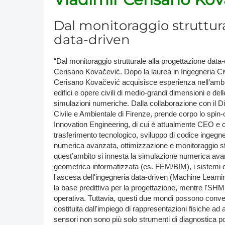
Dal monitoraggio struttura
data-driven
“Dal monitoraggio strutturale alla progettazione data-
Cerisano Kovačević. Dopo la laurea in Ingegneria Civil
Cerisano Kovačević acquisisce esperienza nell’ambit
edifici e opere civili di medio-grandi dimensioni e dell
simulazioni numeriche. Dalla collaborazione con il D
Civile e Ambientale di Firenze, prende corpo lo spin-
Innovation Engineering, di cui è attualmente CEO e c
trasferimento tecnologico, sviluppo di codice ingegne
numerica avanzata, ottimizzazione e monitoraggio str
quest’ambito si innesta la simulazione numerica ava
geometrica informatizzata (es. FEM/BIM), i sistemi d
l'ascesa dell'ingegneria data-driven (Machine Learnin
la base predittiva per la progettazione, mentre l'SHM 
operativa. Tuttavia, questi due mondi possono conver
costituita dall'impiego di rappresentazioni fisiche ad al
sensori non sono più solo strumenti di diagnostica 