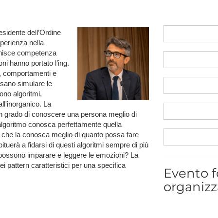
NAFEMS Recognised Training
Get Involved
Publications
esidente dell’Ordine
Invitation to Tend
perienza nella
 unisce competenza
NAFEMS Standards
ni hanno portato l’ing.
i, comportamenti e
Code Verification
ssano simulare le
ono algoritmi,
Knowledge Base
ll'inorganico. La
 in grado di conoscere una persona meglio di
The NAFEMS Ben
lgoritmo conosca perfettamente quella
International Jou
 che la conosca meglio di quanto possa fare
uerà a fidarsi di questi algoritmi sempre di più
Blog
I possono imparare e leggere le emozioni? La
i pattern caratteristici per una specifica
Evento f
organizz