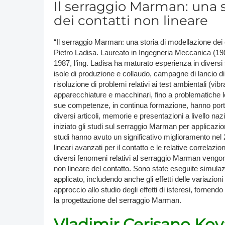
Il serraggio Marman: una 
dei contatti non lineare
“Il serraggio Marman: una storia di modellazione dei c
Pietro Ladisa. Laureato in Ingegneria Meccanica (1987
1987, l’ing. Ladisa ha maturato esperienza in diversi 
isole di produzione e collaudo, campagne di lancio di 
risoluzione di problemi relativi ai test ambientali (vib
apparecchiature e macchinari, fino a problematiche lo
sue competenze, in continua formazione, hanno porta
diversi articoli, memorie e presentazioni a livello na
iniziato gli studi sul serraggio Marman per applicazion
studi hanno avuto un significativo miglioramento nel
lineari avanzati per il contatto e le relative correlazio
diversi fenomeni relativi al serraggio Marman vengo
non lineare del contatto. Sono state eseguite simulazion
applicato, includendo anche gli effetti delle variazio
approccio allo studio degli effetti di isteresi, forn
la progettazione del serraggio Marman.
Vladimir Cerisano Kov