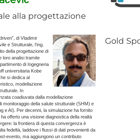
le alla progettazione
driven”, di Vladimir
G​old Sp
e e Strutturale, l’ing.
o della progettazione di
e loro analisi tramite
ipartimento di Ingegneria
off universitaria Kobe
he si dedica al
ristico, modellazione
utturale. In
nzata coadiuvata dalla modellazione
i monitoraggio della salute strutturale (SHM) e
g e AI). Per decenni, la simulazione ha fornito
ha offerto una visione diagnostica della realtà
gere: la frontiera di questa convergenza è
ta fedeltà, laddove i flussi di dati provenienti da
post-evento, ma aggiungono un contributo