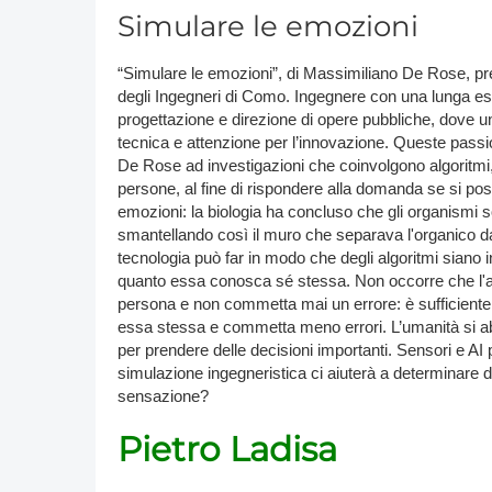
Simulare le emozioni
DACH
“Simulare le emozioni”, di Massimiliano De Rose, pr
Eastern Europe
degli Ingegneri di Como. Ingegnere con una lunga es
progettazione e direzione di opere pubbliche, dove
tecnica e attenzione per l’innovazione. Queste passio
De Rose ad investigazioni che coinvolgono algoritm
persone, al fine di rispondere alla domanda se si po
emozioni: la biologia ha concluso che gli organismi s
smantellando così il muro che separava l'organico da
tecnologia può far in modo che degli algoritmi siano
quanto essa conosca sé stessa. Non occorre che l'a
persona e non commetta mai un errore: è sufficiente
essa stessa e commetta meno errori. L’umanità si abit
per prendere delle decisioni importanti. Sensori e A
simulazione ingegneristica ci aiuterà a determinare de
sensazione?
Pietro Ladisa