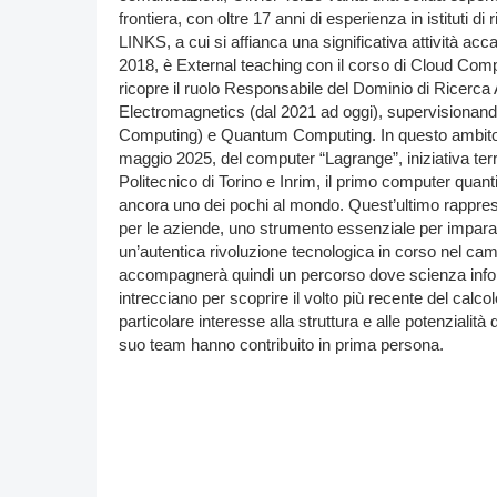
frontiera, con oltre 17 anni di esperienza in istituti d
LINKS, a cui si affianca una significativa attività ac
2018, è External teaching con il corso di Cloud Com
ricopre il ruolo Responsabile del Dominio di Ricer
Electromagnetics (dal 2021 ad oggi), supervisionan
Computing) e Quantum Computing. In questo ambito è 
maggio 2025, del computer “Lagrange”, iniziativa ter
Politecnico di Torino e Inrim, il primo computer quan
ancora uno dei pochi al mondo. Quest’ultimo rapprese
per le aziende, uno strumento essenziale per impara
un’autentica rivoluzione tecnologica in corso nel camp
accompagnerà quindi un percorso dove scienza infor
intrecciano per scoprire il volto più recente del calco
particolare interesse alla struttura e alle potenzialità 
suo team hanno contribuito in prima persona.