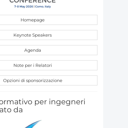
Member Tutorials
Homepage
er
 Initiative
Keynote Speakers
Agenda
Note per i Relatori
chmarks
rnal of CFD Case Studies
Opzioni di sponsorizzazione
ormativo per ingegneri
ato da