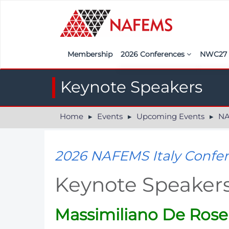
Membership
2026 Conferences
NWC2
Iberia
Call f
Keynote Speakers
France
Regist
Home
Events
Upcoming Events
NAF
India
Sponso
ASEAN
<<naf
2026 NAFEMS Italy Confe
UK
K​eynote Speaker
Americas
Nordic
Massimiliano De Rose
Italy