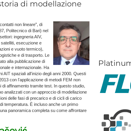
storia di modellazione
ontatti non lineare”, di
, Politecnico di Bari) nel
settori: ingegneria AIV,
satelliti, esecuzione e
razioni e vuoto termico),
gistiche e di trasporto. Le
P​latinu
to alla pubblicazione di
zionale e internazionale. Ha
i AIT spaziali all'inizio degli anni 2000. Questi
 2013 con l'applicazione di metodi FEM non
ni di affinamento tramite test. In questo studio,
no analizzati con un approccio di modellazione
i delle fasi di precarico e di cicli di carico
ni di temperatura. È incluso anche un primo
endo una panoramica completa su come affrontare
ačević