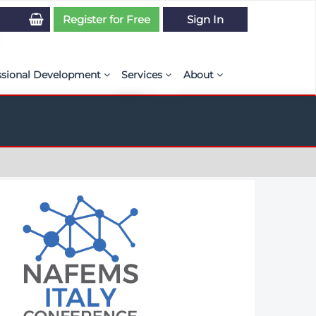
Register for Free
Sign In
ssional Development
Services
About
PSE Competency Tracker
Simulation Maturity Assessment
Policies, By-laws, and L
ed Direct Question Search
ut PSE Competency Tracker
Our Mission
MS Journal
Certification
Diversity and Inclusion
rnal of CFD Case Studies
NAFEMS Timeline
azine
Latest News
Projects
Partnerships
Online Magazine
Contact Us