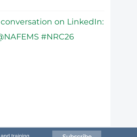
 conversation on LinkedIn:
@NAFEMS #NRC26
 and training
Subscribe