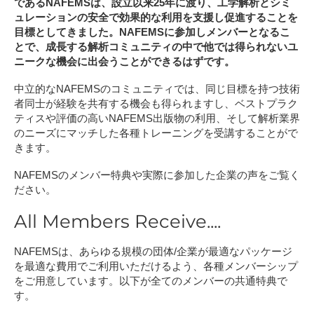
である
NAFEMS
は、設立以来
25
年に渡り、工学解析とシミ
ュレーションの安全で効果的な利用を支援し促進することを
目標としてきました。
NAFEMS
に参加しメンバーとなるこ
とで、成長する解析コミュニティの中で他では得られないユ
ニークな機会に出会うことができるはずです。
中立的なNAFEMSのコミュニティでは、同じ目標を持つ技術
者同士が経験を共有する機会も得られますし、ベストプラク
ティスや評価の高いNAFEMS出版物の利用、そして解析業界
のニーズにマッチした各種トレーニングを受講することがで
きます。
NAFEMSのメンバー特典や実際に参加した企業の声をご覧く
ださい。
All Members Receive....
NAFEMSは、あらゆる規模の団体/企業が最適なパッケージ
を最適な費用でご利用いただけるよう、各種メンバーシップ
をご用意しています。以下が全てのメンバーの共通特典で
す。