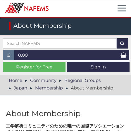
Togg
navi
About Membership
£
0.00
£ (GBP)
Register for Free
Sign In
$ (USD)
Home
Community
Regional Groups
Japan
Membership
About Membership
€ (EUR)
About Membership
工学解析コミュニティのための唯一の国際アソシエーション